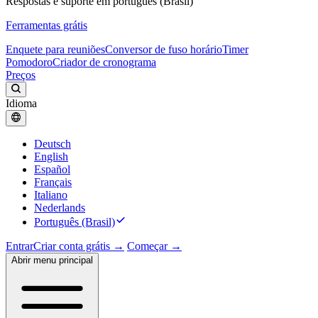
Respostas e suporte em português (Brasil)
Ferramentas grátis
Enquete para reuniões
Conversor de fuso horário
Timer
Pomodoro
Criador de cronograma
Preços
Idioma
Deutsch
English
Español
Français
Italiano
Nederlands
Português (Brasil)
Entrar
Criar conta grátis →
Começar →
Abrir menu principal