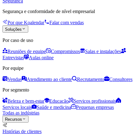
Segurança
Segurança e conformidade de nível empresarial
Por que Koalendar
Falar com vendas
Soluções
Por caso de uso
Reuniões de equipe
Compromissos
Salas e instalações
Entrevistas
Aulas online
Por equipe
Vendas
Atendimento ao cliente
Recrutamento
Consultores
Por segmento
Beleza e bem-estar
Educação
Serviços profissionais
Serviços locais
Saúde e medicina
Pequenas empresas
Todas as indústrias
Recursos
Histórias de clientes