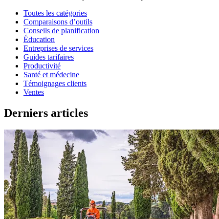
Toutes les catégories
Comparaisons d’outils
Conseils de planification
Éducation
Entreprises de services
Guides tarifaires
Productivité
Santé et médecine
Témoignages clients
Ventes
Derniers articles