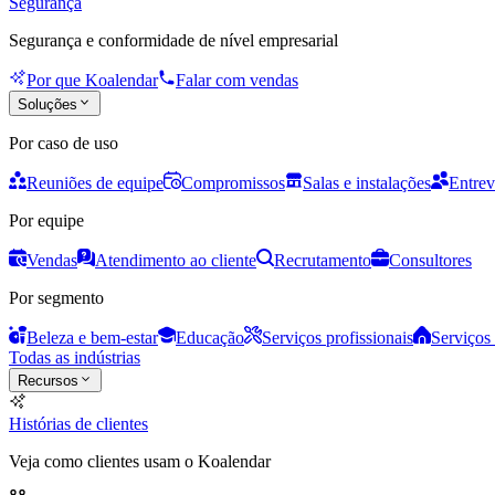
Segurança
Segurança e conformidade de nível empresarial
Por que Koalendar
Falar com vendas
Soluções
Por caso de uso
Reuniões de equipe
Compromissos
Salas e instalações
Entrev
Por equipe
Vendas
Atendimento ao cliente
Recrutamento
Consultores
Por segmento
Beleza e bem-estar
Educação
Serviços profissionais
Serviços 
Todas as indústrias
Recursos
Histórias de clientes
Veja como clientes usam o Koalendar