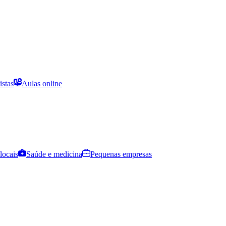
istas
Aulas online
locais
Saúde e medicina
Pequenas empresas