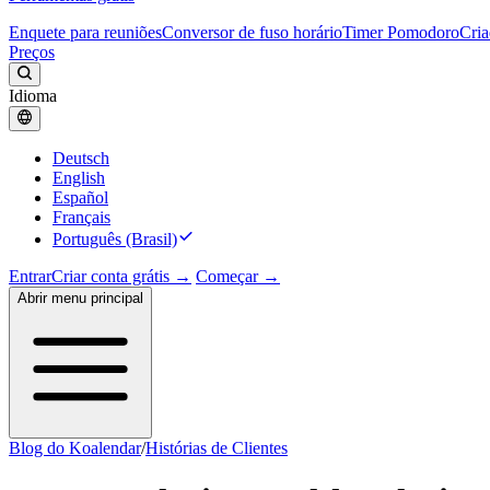
Enquete para reuniões
Conversor de fuso horário
Timer Pomodoro
Cria
Preços
Idioma
Deutsch
English
Español
Français
Português (Brasil)
Entrar
Criar conta grátis →
Começar →
Abrir menu principal
Blog do Koalendar
/
Histórias de Clientes