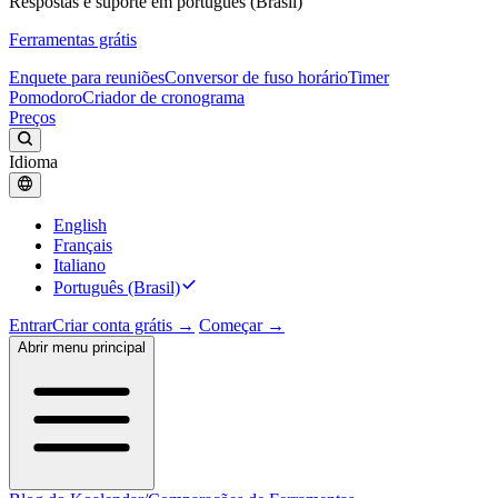
Respostas e suporte em português (Brasil)
Ferramentas grátis
Enquete para reuniões
Conversor de fuso horário
Timer
Pomodoro
Criador de cronograma
Preços
Idioma
English
Français
Italiano
Português (Brasil)
Entrar
Criar conta grátis →
Começar →
Abrir menu principal