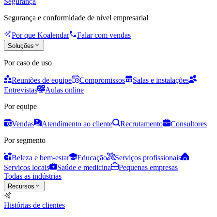
Segurança
Segurança e conformidade de nível empresarial
Por que Koalendar
Falar com vendas
Soluções
Por caso de uso
Reuniões de equipe
Compromissos
Salas e instalações
Entrevistas
Aulas online
Por equipe
Vendas
Atendimento ao cliente
Recrutamento
Consultores
Por segmento
Beleza e bem-estar
Educação
Serviços profissionais
Serviços locais
Saúde e medicina
Pequenas empresas
Todas as indústrias
Recursos
Histórias de clientes