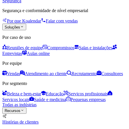
Segurança
Segurança e conformidade de nível empresarial
Por que Koalendar
Falar com vendas
Soluções
Por caso de uso
Reuniões de equipe
Compromissos
Salas e instalações
Entrevistas
Aulas online
Por equipe
Vendas
Atendimento ao cliente
Recrutamento
Consultores
Por segmento
Beleza e bem-estar
Educação
Serviços profissionais
Serviços locais
Saúde e medicina
Pequenas empresas
Todas as indústrias
Recursos
Histórias de clientes