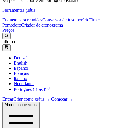
Respostas e suporte em português (Brasil)
Ferramentas grátis
Enquete para reuniões
Conversor de fuso horário
Timer
Pomodoro
Criador de cronograma
Preços
Idioma
Deutsch
English
Español
Français
Italiano
Nederlands
Português (Brasil)
Entrar
Criar conta grátis →
Começar →
Abrir menu principal