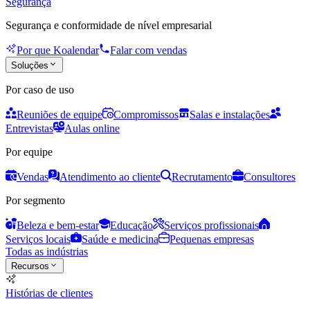
Segurança
Segurança e conformidade de nível empresarial
Por que Koalendar
Falar com vendas
Soluções
Por caso de uso
Reuniões de equipe
Compromissos
Salas e instalações
Entrevistas
Aulas online
Por equipe
Vendas
Atendimento ao cliente
Recrutamento
Consultores
Por segmento
Beleza e bem-estar
Educação
Serviços profissionais
Serviços locais
Saúde e medicina
Pequenas empresas
Todas as indústrias
Recursos
Histórias de clientes