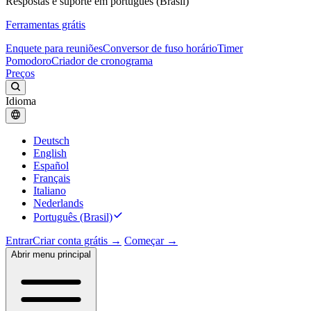
Respostas e suporte em português (Brasil)
Ferramentas grátis
Enquete para reuniões
Conversor de fuso horário
Timer
Pomodoro
Criador de cronograma
Preços
Idioma
Deutsch
English
Español
Français
Italiano
Nederlands
Português (Brasil)
Entrar
Criar conta grátis →
Começar →
Abrir menu principal