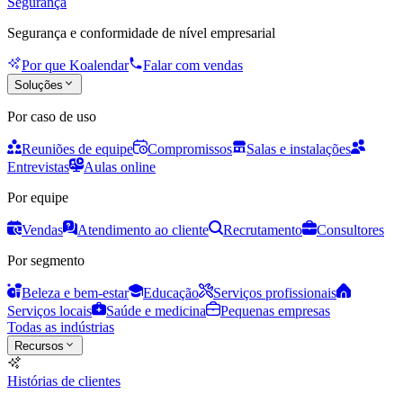
Segurança
Segurança e conformidade de nível empresarial
Por que Koalendar
Falar com vendas
Soluções
Por caso de uso
Reuniões de equipe
Compromissos
Salas e instalações
Entrevistas
Aulas online
Por equipe
Vendas
Atendimento ao cliente
Recrutamento
Consultores
Por segmento
Beleza e bem-estar
Educação
Serviços profissionais
Serviços locais
Saúde e medicina
Pequenas empresas
Todas as indústrias
Recursos
Histórias de clientes