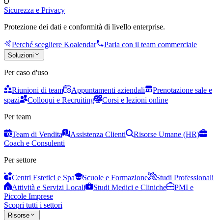
Sicurezza e Privacy
Protezione dei dati e conformità di livello enterprise.
Perché scegliere Koalendar
Parla con il team commerciale
Soluzioni
Per caso d'uso
Riunioni di team
Appuntamenti aziendali
Prenotazione sale e
spazi
Colloqui e Recruiting
Corsi e lezioni online
Per team
Team di Vendita
Assistenza Clienti
Risorse Umane (HR)
Coach e Consulenti
Per settore
Centri Estetici e Spa
Scuole e Formazione
Studi Professionali
Attività e Servizi Locali
Studi Medici e Cliniche
PMI e
Piccole Imprese
Scopri tutti i settori
Risorse