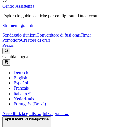
Centro Assistenza
Esplora le guide tecniche per configurare il tuo account.
Strumenti gratuiti
Sondaggio riunioni
Convertitore di fusi orari
Timer
Pomodoro
Creatore di orari
Prezzi
Cambia lingua
Deutsch
English
Español
Français
Italiano
Nederlands
Português (Brasil)
Accedi
Inizia gratis →
Inizia gratis →
Apri il menu di navigazione