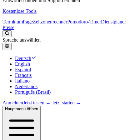
Antworten finden und Support erhalten
Kostenlose Tools
Terminumfrage
Zeitzonenrechner
Pomodoro-Timer
Dienstplaner
Preise
Sprache auswählen
Deutsch
English
Español
Français
Italiano
Nederlands
Português (Brasil)
Anmelden
Jetzt testen →
Jetzt starten →
Hauptmenü öffnen