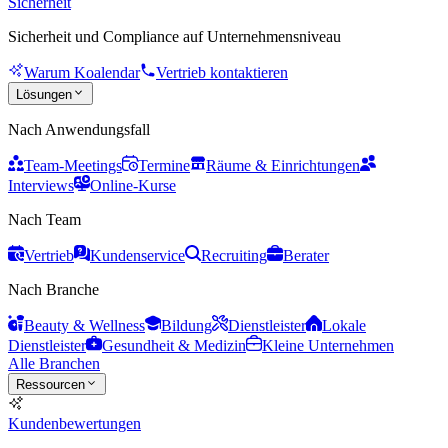
Sicherheit
Sicherheit und Compliance auf Unternehmensniveau
Warum Koalendar
Vertrieb kontaktieren
Lösungen
Nach Anwendungsfall
Team-Meetings
Termine
Räume & Einrichtungen
Interviews
Online-Kurse
Nach Team
Vertrieb
Kundenservice
Recruiting
Berater
Nach Branche
Beauty & Wellness
Bildung
Dienstleister
Lokale
Dienstleister
Gesundheit & Medizin
Kleine Unternehmen
Alle Branchen
Ressourcen
Kundenbewertungen