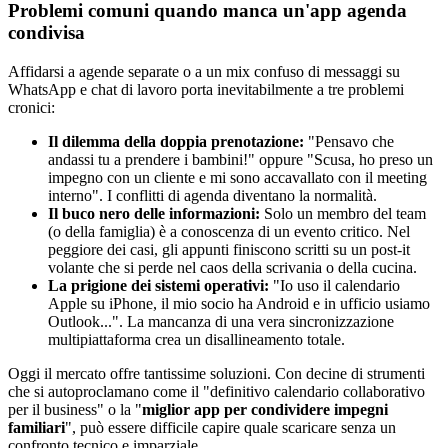
Problemi comuni quando manca un'app agenda
condivisa
Affidarsi a agende separate o a un mix confuso di messaggi su
WhatsApp e chat di lavoro porta inevitabilmente a tre problemi
cronici:
Il dilemma della doppia prenotazione:
"Pensavo che
andassi tu a prendere i bambini!" oppure "Scusa, ho preso un
impegno con un cliente e mi sono accavallato con il meeting
interno". I conflitti di agenda diventano la normalità.
Il buco nero delle informazioni:
Solo un membro del team
(o della famiglia) è a conoscenza di un evento critico. Nel
peggiore dei casi, gli appunti finiscono scritti su un post-it
volante che si perde nel caos della scrivania o della cucina.
La prigione dei sistemi operativi:
"Io uso il calendario
Apple su iPhone, il mio socio ha Android e in ufficio usiamo
Outlook...". La mancanza di una vera sincronizzazione
multipiattaforma crea un disallineamento totale.
Oggi il mercato offre tantissime soluzioni. Con decine di strumenti
che si autoproclamano come il "definitivo calendario collaborativo
per il business" o la "
miglior app per condividere impegni
familiari
", può essere difficile capire quale scaricare senza un
confronto tecnico e imparziale.