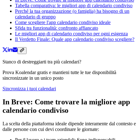
Tabella comparativa: le migliori app di calendario condiviso
Perché la tua organizzazione (o famiglia) ha bisogno di un
calendario di gruppo
Come scegliere l'app calendario condiviso ideale
Sfida tra funzionalità: confronto affiancato
Le migliori app di calendario condiviso per ogni esigenza
Il Verdetto Finale: Quale app calendario condiviso scegliere?
Stanco di destreggiarti tra più calendari?
Prova Koalendar gratis e mantieni tutte le tue disponibilità
sincronizzate in un unico posto
Sincronizza i tuoi calendari
In Breve: Come trovare la migliore app
calendario condiviso
La scelta della piattaforma ideale dipende interamente dal contesto e
dalle persone con cui devi coordinare le giornate:
Per il lavoro e i team aziendali: Sono indispensabili