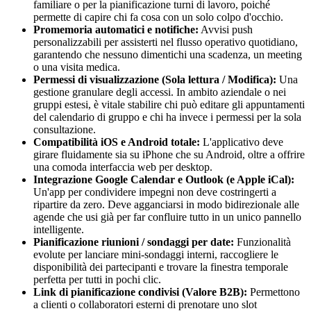
familiare o per la pianificazione turni di lavoro, poiché
permette di capire chi fa cosa con un solo colpo d'occhio.
Promemoria automatici e notifiche:
Avvisi push
personalizzabili per assisterti nel flusso operativo quotidiano,
garantendo che nessuno dimentichi una scadenza, un meeting
o una visita medica.
Permessi di visualizzazione (Sola lettura / Modifica):
Una
gestione granulare degli accessi. In ambito aziendale o nei
gruppi estesi, è vitale stabilire chi può editare gli appuntamenti
del calendario di gruppo e chi ha invece i permessi per la sola
consultazione.
Compatibilità iOS e Android totale:
L'applicativo deve
girare fluidamente sia su iPhone che su Android, oltre a offrire
una comoda interfaccia web per desktop.
Integrazione Google Calendar e Outlook (e Apple iCal):
Un'app per condividere impegni non deve costringerti a
ripartire da zero. Deve agganciarsi in modo bidirezionale alle
agende che usi già per far confluire tutto in un unico pannello
intelligente.
Pianificazione riunioni / sondaggi per date:
Funzionalità
evolute per lanciare mini-sondaggi interni, raccogliere le
disponibilità dei partecipanti e trovare la finestra temporale
perfetta per tutti in pochi clic.
Link di pianificazione condivisi (Valore B2B):
Permettono
a clienti o collaboratori esterni di prenotare uno slot