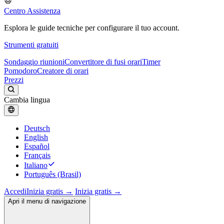
Centro Assistenza
Esplora le guide tecniche per configurare il tuo account.
Strumenti gratuiti
Sondaggio riunioni
Convertitore di fusi orari
Timer
Pomodoro
Creatore di orari
Prezzi
Cambia lingua
Deutsch
English
Español
Français
Italiano
Português (Brasil)
Accedi
Inizia gratis →
Inizia gratis →
Apri il menu di navigazione