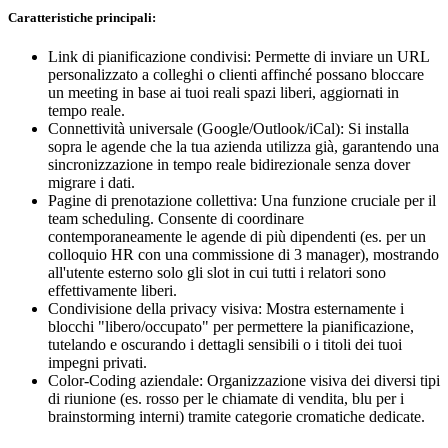
Caratteristiche principali:
Link di pianificazione condivisi: Permette di inviare un URL
personalizzato a colleghi o clienti affinché possano bloccare
un meeting in base ai tuoi reali spazi liberi, aggiornati in
tempo reale.
Connettività universale (Google/Outlook/iCal): Si installa
sopra le agende che la tua azienda utilizza già, garantendo una
sincronizzazione in tempo reale bidirezionale senza dover
migrare i dati.
Pagine di prenotazione collettiva: Una funzione cruciale per il
team scheduling. Consente di coordinare
contemporaneamente le agende di più dipendenti (es. per un
colloquio HR con una commissione di 3 manager), mostrando
all'utente esterno solo gli slot in cui tutti i relatori sono
effettivamente liberi.
Condivisione della privacy visiva: Mostra esternamente i
blocchi "libero/occupato" per permettere la pianificazione,
tutelando e oscurando i dettagli sensibili o i titoli dei tuoi
impegni privati.
Color-Coding aziendale: Organizzazione visiva dei diversi tipi
di riunione (es. rosso per le chiamate di vendita, blu per i
brainstorming interni) tramite categorie cromatiche dedicate.