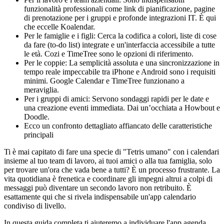
funzionalità professionali come link di pianificazione, pagine
di prenotazione per i gruppi e profonde integrazioni IT. È qui
che eccelle Koalendar.
Per le famiglie e i figli: Cerca la codifica a colori, liste di cose
da fare (to-do list) integrate e un'interfaccia accessibile a tutte
le età. Cozi e TimeTree sono le opzioni di riferimento.
Per le coppie: La semplicità assoluta e una sincronizzazione in
tempo reale impeccabile tra iPhone e Android sono i requisiti
minimi. Google Calendar e TimeTree funzionano a
meraviglia.
Per i gruppi di amici: Servono sondaggi rapidi per le date e
una creazione eventi immediata. Dai un’occhiata a Howbout e
Doodle.
Ecco un confronto dettagliato affiancato delle caratteristiche
principali
Ti è mai capitato di fare una specie di "Tetris umano" con i calendari
insieme al tuo team di lavoro, ai tuoi amici o alla tua famiglia, solo
per trovare un'ora che vada bene a tutti? È un processo frustrante. La
vita quotidiana è frenetica e coordinare gli impegni altrui a colpi di
messaggi può diventare un secondo lavoro non retribuito. È
esattamente qui che si rivela indispensabile un'app calendario
condiviso di livello.
In questa guida completa ti aiuteremo a individuare l'app agenda