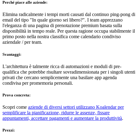
Perché piace alle aziende:
Elimina radicalmente i tempi morti causati dal continuo ping-pong di
email del tipo "In quale giorno sei libero?". I team apprezzano
l'eleganza di una pagina di prenotazione premium basata sulla
disponibilità in tempo reale. Per questa ragione occupa stabilmente il
primo posto nella nostra classifica come calendario condiviso
aziendale / per team.
Svantaggi:
L'architettura è talmente ricca di automazioni e moduli di pre-
qualifica che potrebbe risultare sovradimensionata per i singoli utenti
privati che cercano semplicemente una basilare app agenda
condivisa per promemoria personali.
Prova concreta:
Scopri come
aziende di diversi settori utilizzano Koalendar per
semplificare la pianificazione, ridurre le assenze, fissare
appuntamenti, accettare pagamenti e aumentare la produttività
.
Prezzi: