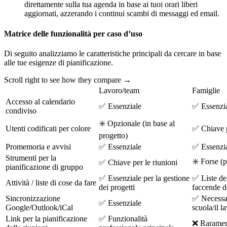
direttamente sulla tua agenda in base ai tuoi orari liberi
aggiornati, azzerando i continui scambi di messaggi ed email.
Matrice delle funzionalità per caso d’uso
Di seguito analizziamo le caratteristiche principali da cercare in base
alle tue esigenze di pianificazione.
Scroll right to see how they compare →
Lavoro/team
Famiglie
Accesso al calendario
✅ Essenziale
✅ Essenzi
condiviso
✳️ Opzionale (in base al
Utenti codificati per colore
✅ Chiave p
progetto)
Promemoria e avvisi
✅ Essenziale
✅ Essenzi
Strumenti per la
✳️ Forse (p
✅ Chiave per le riunioni
pianificazione di gruppo
✅ Essenziale per la gestione
✅ Liste del
Attività / liste di cose da fare
dei progetti
faccende d
Sincronizzazione
✅ Necessar
✅ Essenziale
Google/Outlook/iCal
scuola/il l
Link per la pianificazione
✅ Funzionalità
❌ Raramen