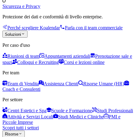
Sicurezza e Privacy
Protezione dei dati e conformità di livello enterprise.
Perché scegliere Koalendar
Parla con il team commerciale
Soluzioni
Per caso d'uso
Riunioni di team
Appuntamenti aziendali
Prenotazione sale e
spazi
Colloqui e Recruiting
Corsi e lezioni online
Per team
Team di Vendita
Assistenza Clienti
Risorse Umane (HR)
Coach e Consulenti
Per settore
Centri Estetici e Spa
Scuole e Formazione
Studi Professionali
Attività e Servizi Locali
Studi Medici e Cliniche
PMI e
Piccole Imprese
Scopri tutti i settori
Risorse