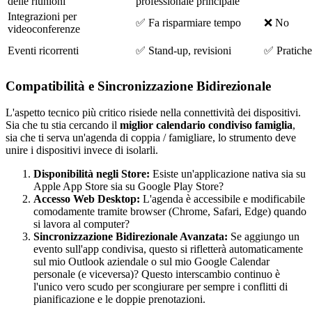
delle riunioni
professionale principale
Integrazioni per
✅ Fa risparmiare tempo
❌ No
videoconferenze
Eventi ricorrenti
✅ Stand-up, revisioni
✅ Pratiche,
Compatibilità e Sincronizzazione Bidirezionale
L'aspetto tecnico più critico risiede nella connettività dei dispositivi.
Sia che tu stia cercando il
miglior calendario condiviso famiglia
,
sia che ti serva un'agenda di coppia / famigliare, lo strumento deve
unire i dispositivi invece di isolarli.
Disponibilità negli Store:
Esiste un'applicazione nativa sia su
Apple App Store sia su Google Play Store?
Accesso Web Desktop:
L'agenda è accessibile e modificabile
comodamente tramite browser (Chrome, Safari, Edge) quando
si lavora al computer?
Sincronizzazione Bidirezionale Avanzata:
Se aggiungo un
evento sull'app condivisa, questo si rifletterà automaticamente
sul mio Outlook aziendale o sul mio Google Calendar
personale (e viceversa)? Questo interscambio continuo è
l'unico vero scudo per scongiurare per sempre i conflitti di
pianificazione e le doppie prenotazioni.