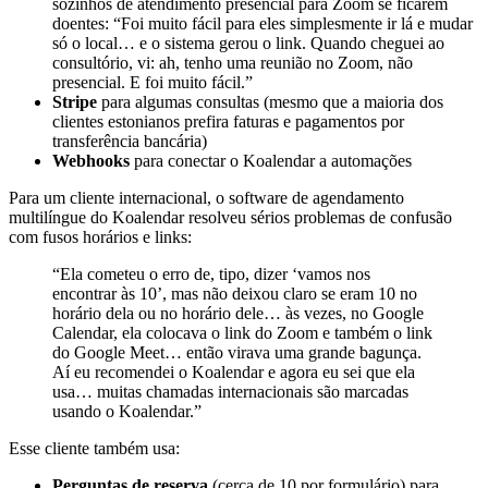
sozinhos de atendimento presencial para Zoom se ficarem
doentes: “Foi muito fácil para eles simplesmente ir lá e mudar
só o local… e o sistema gerou o link. Quando cheguei ao
consultório, vi: ah, tenho uma reunião no Zoom, não
presencial. E foi muito fácil.”
Stripe
para algumas consultas (mesmo que a maioria dos
clientes estonianos prefira faturas e pagamentos por
transferência bancária)
Webhooks
para conectar o Koalendar a automações
Para um cliente internacional, o software de agendamento
multilíngue do Koalendar resolveu sérios problemas de confusão
com fusos horários e links:
“Ela cometeu o erro de, tipo, dizer ‘vamos nos
encontrar às 10’, mas não deixou claro se eram 10 no
horário dela ou no horário dele… às vezes, no Google
Calendar, ela colocava o link do Zoom e também o link
do Google Meet… então virava uma grande bagunça.
Aí eu recomendei o Koalendar e agora eu sei que ela
usa… muitas chamadas internacionais são marcadas
usando o Koalendar.”
Esse cliente também usa:
Perguntas de reserva
(cerca de 10 por formulário) para