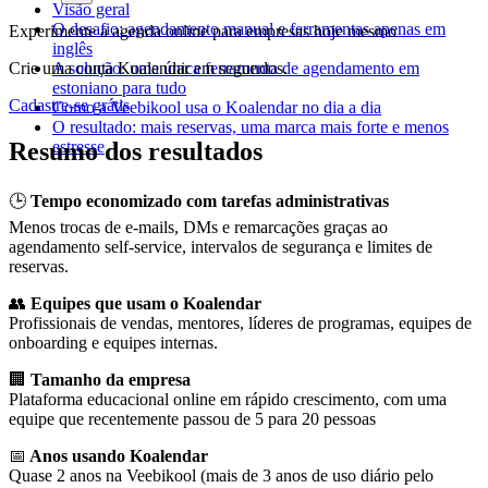
Visão geral
O desafio: agendamento manual e ferramentas apenas em
Experimente a agenda online para empresas hoje mesmo
inglês
A solução: uma única ferramenta de agendamento em
Crie uma conta Koalendar em segundos.
estoniano para tudo
Cadastre-se grátis
Como a Veebikool usa o Koalendar no dia a dia
O resultado: mais reservas, uma marca mais forte e menos
estresse
Resumo dos resultados
🕒
Tempo economizado com tarefas administrativas
Menos trocas de e-mails, DMs e remarcações graças ao
agendamento self-service, intervalos de segurança e limites de
reservas.
👥
Equipes que usam o Koalendar
Profissionais de vendas, mentores, líderes de programas, equipes de
onboarding e equipes internas.
🏢
Tamanho da empresa
Plataforma educacional online em rápido crescimento, com uma
equipe que recentemente passou de 5 para 20 pessoas
📅
Anos usando Koalendar
Quase 2 anos na Veebikool (mais de 3 anos de uso diário pelo