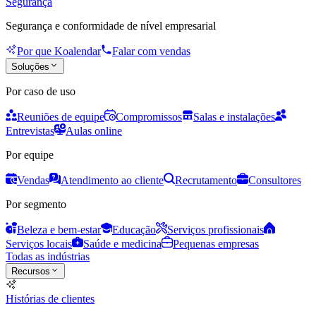
Segurança
Segurança e conformidade de nível empresarial
Por que Koalendar
Falar com vendas
Soluções
Por caso de uso
Reuniões de equipe
Compromissos
Salas e instalações
Entrevistas
Aulas online
Por equipe
Vendas
Atendimento ao cliente
Recrutamento
Consultores
Por segmento
Beleza e bem-estar
Educação
Serviços profissionais
Serviços locais
Saúde e medicina
Pequenas empresas
Todas as indústrias
Recursos
Histórias de clientes