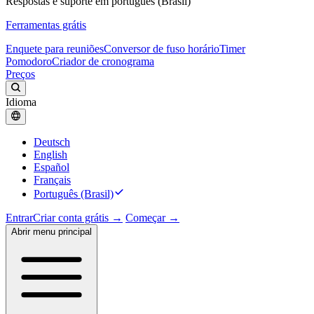
Respostas e suporte em português (Brasil)
Ferramentas grátis
Enquete para reuniões
Conversor de fuso horário
Timer
Pomodoro
Criador de cronograma
Preços
Idioma
Deutsch
English
Español
Français
Português (Brasil)
Entrar
Criar conta grátis →
Começar →
Abrir menu principal