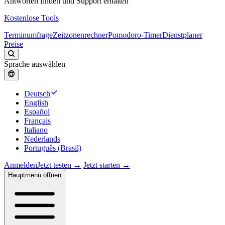
Antworten finden und Support erhalten
Kostenlose Tools
Terminumfrage
Zeitzonenrechner
Pomodoro-Timer
Dienstplaner
Preise
Sprache auswählen
Deutsch
English
Español
Français
Italiano
Nederlands
Português (Brasil)
Anmelden
Jetzt testen →
Jetzt starten →
Hauptmenü öffnen