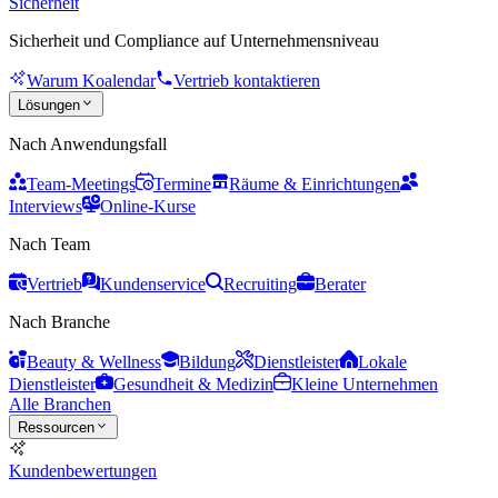
Sicherheit
Sicherheit und Compliance auf Unternehmensniveau
Warum Koalendar
Vertrieb kontaktieren
Lösungen
Nach Anwendungsfall
Team-Meetings
Termine
Räume & Einrichtungen
Interviews
Online-Kurse
Nach Team
Vertrieb
Kundenservice
Recruiting
Berater
Nach Branche
Beauty & Wellness
Bildung
Dienstleister
Lokale
Dienstleister
Gesundheit & Medizin
Kleine Unternehmen
Alle Branchen
Ressourcen
Kundenbewertungen