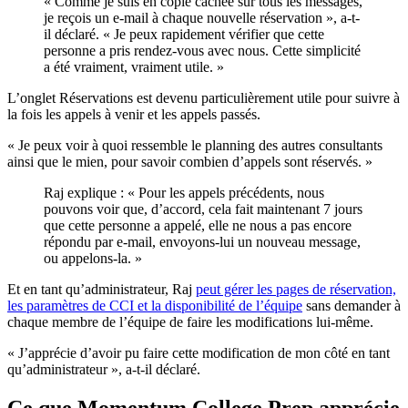
« Comme je suis en copie cachée sur tous les messages,
je reçois un e‑mail à chaque nouvelle réservation », a-t-
il déclaré. « Je peux rapidement vérifier que cette
personne a pris rendez-vous avec nous. Cette simplicité
a été vraiment, vraiment utile. »
L’onglet Réservations est devenu particulièrement utile pour suivre à
la fois les appels à venir et les appels passés.
« Je peux voir à quoi ressemble le planning des autres consultants
ainsi que le mien, pour savoir combien d’appels sont réservés. »
Raj explique : « Pour les appels précédents, nous
pouvons voir que, d’accord, cela fait maintenant 7 jours
que cette personne a appelé, elle ne nous a pas encore
répondu par e‑mail, envoyons‑lui un nouveau message,
ou appelons‑la. »
Et en tant qu’administrateur, Raj
peut gérer les pages de réservation,
les paramètres de CCI et la disponibilité de l’équipe
sans demander à
chaque membre de l’équipe de faire les modifications lui-même.
« J’apprécie d’avoir pu faire cette modification de mon côté en tant
qu’administrateur », a-t-il déclaré.
Ce que Momentum College Prep apprécie