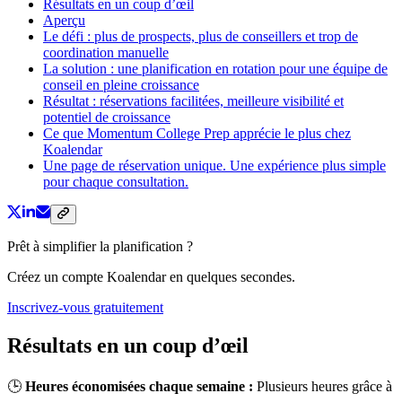
Résultats en un coup d’œil
Aperçu
Le défi : plus de prospects, plus de conseillers et trop de
coordination manuelle
La solution : une planification en rotation pour une équipe de
conseil en pleine croissance
Résultat : réservations facilitées, meilleure visibilité et
potentiel de croissance
Ce que Momentum College Prep apprécie le plus chez
Koalendar
Une page de réservation unique. Une expérience plus simple
pour chaque consultation.
Prêt à simplifier la planification ?
Créez un compte Koalendar en quelques secondes.
Inscrivez-vous gratuitement
Résultats en un coup d’œil
🕒
Heures économisées chaque semaine :
Plusieurs heures
grâce à