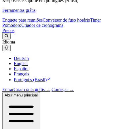
Respostas e suporte em português (Brasil)
Ferramentas grátis
Enquete para reuniões
Conversor de fuso horário
Timer
Pomodoro
Criador de cronograma
Preços
Idioma
Deutsch
English
Español
Français
Português (Brasil)
Entrar
Criar conta grátis →
Começar →
Abrir menu principal