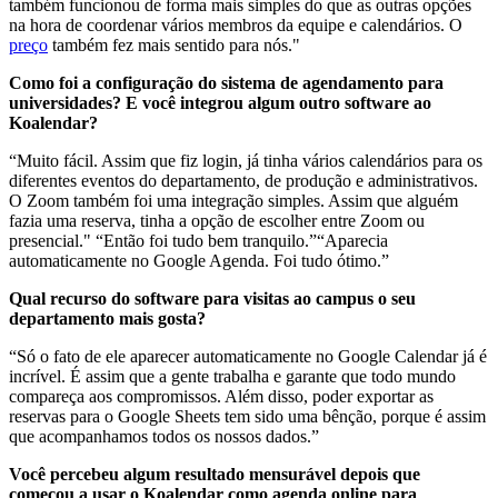
também funcionou de forma mais simples do que as outras opções
na hora de coordenar vários membros da equipe e calendários. O
preço
também fez mais sentido para nós."
Como foi a configuração do sistema de agendamento para
universidades? E você integrou algum outro software ao
Koalendar?
“Muito fácil. Assim que fiz login, já tinha vários calendários para os
diferentes eventos do departamento, de produção e administrativos.
O Zoom também foi uma integração simples. Assim que alguém
fazia uma reserva, tinha a opção de escolher entre Zoom ou
presencial." “Então foi tudo bem tranquilo.”“Aparecia
automaticamente no Google Agenda. Foi tudo ótimo.”
Qual recurso do software para visitas ao campus o seu
departamento mais gosta?
“Só o fato de
ele aparecer automaticamente no Google Calendar já é
incrível
. É assim que a gente trabalha e garante que todo mundo
compareça aos compromissos. Além disso, poder
exportar as
reservas para o Google Sheets
tem sido uma bênção, porque é assim
que acompanhamos todos os nossos dados.”
Você percebeu algum resultado mensurável depois que
começou a usar o Koalendar como agenda online para