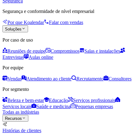
Segurança
Segurança e conformidade de nível empresarial
Por que Koalendar
Falar com vendas
Soluções
Por caso de uso
Reuniões de equipe
Compromissos
Salas e instalações
Entrevistas
Aulas online
Por equipe
Vendas
Atendimento ao cliente
Recrutamento
Consultores
Por segmento
Beleza e bem-estar
Educação
Serviços profissionais
Serviços locais
Saúde e medicina
Pequenas empresas
Todas as indústrias
Recursos
Histórias de clientes