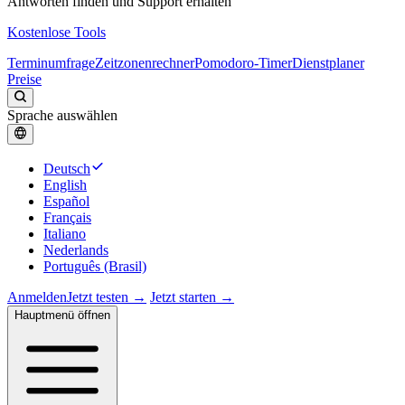
Antworten finden und Support erhalten
Kostenlose Tools
Terminumfrage
Zeitzonenrechner
Pomodoro-Timer
Dienstplaner
Preise
Sprache auswählen
Deutsch
English
Español
Français
Italiano
Nederlands
Português (Brasil)
Anmelden
Jetzt testen →
Jetzt starten →
Hauptmenü öffnen