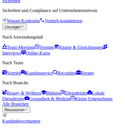
Sicherheit
Sicherheit und Compliance auf Unternehmensniveau
Warum Koalendar
Vertrieb kontaktieren
Lösungen
Nach Anwendungsfall
Team-Meetings
Termine
Räume & Einrichtungen
Interviews
Online-Kurse
Nach Team
Vertrieb
Kundenservice
Recruiting
Berater
Nach Branche
Beauty & Wellness
Bildung
Dienstleister
Lokale
Dienstleister
Gesundheit & Medizin
Kleine Unternehmen
Alle Branchen
Ressourcen
Kundenbewertungen