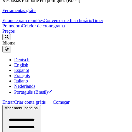
Respostas e suporte em português (Brasil)
Ferramentas grátis
Enquete para reuniões
Conversor de fuso horário
Timer
Pomodoro
Criador de cronograma
Preços
Idioma
Deutsch
English
Español
Français
Italiano
Nederlands
Português (Brasil)
Entrar
Criar conta grátis →
Começar →
Abrir menu principal