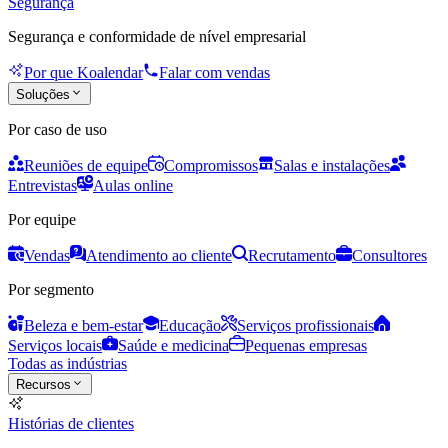
Segurança
Segurança e conformidade de nível empresarial
Por que Koalendar
Falar com vendas
Soluções
Por caso de uso
Reuniões de equipe
Compromissos
Salas e instalações
Entrevistas
Aulas online
Por equipe
Vendas
Atendimento ao cliente
Recrutamento
Consultores
Por segmento
Beleza e bem-estar
Educação
Serviços profissionais
Serviços locais
Saúde e medicina
Pequenas empresas
Todas as indústrias
Recursos
Histórias de clientes