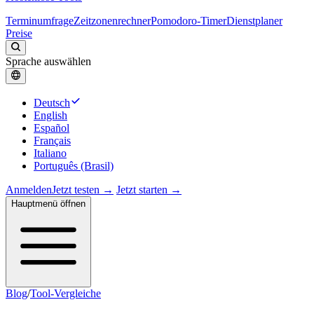
Terminumfrage
Zeitzonenrechner
Pomodoro-Timer
Dienstplaner
Preise
Sprache auswählen
Deutsch
English
Español
Français
Italiano
Português (Brasil)
Anmelden
Jetzt testen →
Jetzt starten →
Hauptmenü öffnen
Blog
/
Tool-Vergleiche