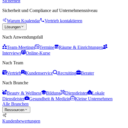
Sicherheit
Sicherheit und Compliance auf Unternehmensniveau
Warum Koalendar
Vertrieb kontaktieren
Lösungen
Nach Anwendungsfall
Team-Meetings
Termine
Räume & Einrichtungen
Interviews
Online-Kurse
Nach Team
Vertrieb
Kundenservice
Recruiting
Berater
Nach Branche
Beauty & Wellness
Bildung
Dienstleister
Lokale
Dienstleister
Gesundheit & Medizin
Kleine Unternehmen
Alle Branchen
Ressourcen
Kundenbewertungen