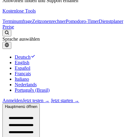
Antworten finden und Support erhalten
Kostenlose Tools
Terminumfrage
Zeitzonenrechner
Pomodoro-Timer
Dienstplaner
Preise
Sprache auswählen
Deutsch
English
Español
Français
Italiano
Nederlands
Português (Brasil)
Anmelden
Jetzt testen →
Jetzt starten →
Hauptmenü öffnen